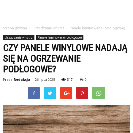
Strona główna
Urządzanie wnętrz
Panele laminowane (podłogowe)
Urządzanie wnętrz
Panele laminowane (podłogowe)
CZY PANELE WINYLOWE NADAJĄ
SIĘ NA OGRZEWANIE
PODŁOGOWE?
Przez
Redakcja
-
26 lipca 2025
317
0