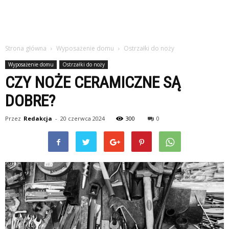
Strona główna
Wyposażenie domu
Ostrzałki do noży
Wyposażenie domu
Ostrzałki do noży
CZY NOŻE CERAMICZNE SĄ
DOBRE?
Przez
Redakcja
-
20 czerwca 2024
300
0