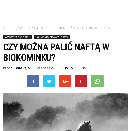
Strona główna
Wyposażenie domu
Paliwa do biokominków
Wyposażenie domu
Paliwa do biokominków
CZY MOŻNA PALIĆ NAFTĄ W
BIOKOMINKU?
Przez
Redakcja
-
2 czerwca 2024
925
0