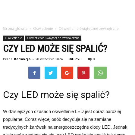
Strona główna
Oświetlenie
Oświetlenie świąteczne zewnętrzne
Oświetlenie
Oświetlenie świąteczne zewnętrzne
CZY LED MOŻE SIĘ SPALIĆ?
Przez
Redakcja
-
28 września 2024
259
0
Czy LED może się spalić?
W dzisiejszych czasach oświetlenie LED jest coraz bardziej
popularne. Coraz więcej osób decyduje się na zamianę
tradycyjnych żarówek na energooszczędne diody LED. Jednak
wiele osób zastanawia się, czy LED może się spalić tak samo