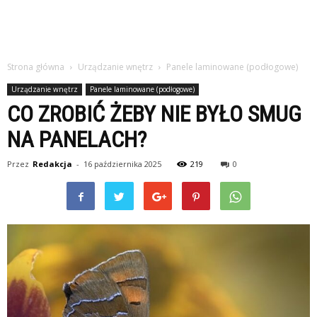
Strona główna
Urządzanie wnętrz
Panele laminowane (podłogowe)
Urządzanie wnętrz
Panele laminowane (podłogowe)
CO ZROBIĆ ŻEBY NIE BYŁO SMUG
NA PANELACH?
Przez
Redakcja
-
16 października 2025
219
0