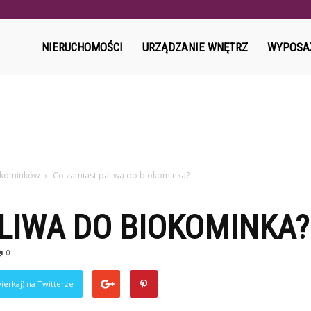
l
NIERUCHOMOŚCI
URZĄDZANIE WNĘTRZ
WYPOSA
okominków
Co zamiast paliwa do biokominka?
LIWA DO BIOKOMINKA?
0
ierkaj) na Twitterze