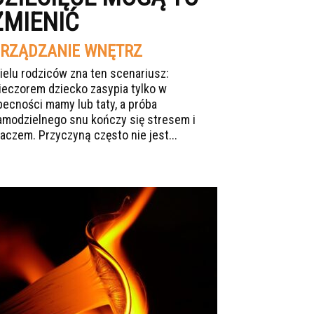
ZMIENIĆ
RZĄDZANIE WNĘTRZ
ielu rodziców zna ten scenariusz:
ieczorem dziecko zasypia tylko w
becności mamy lub taty, a próba
amodzielnego snu kończy się stresem i
łaczem. Przyczyną często nie jest...