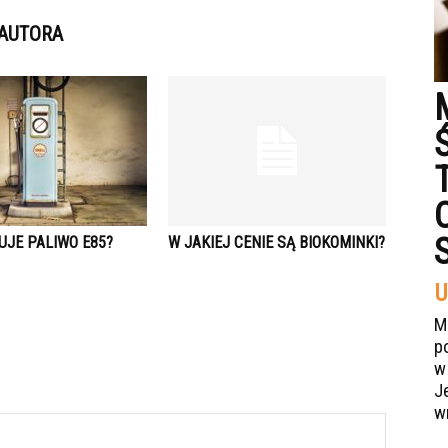
 AUTORA
UJE PALIWO E85?
W JAKIEJ CENIE SĄ BIOKOMINKI?
U
M
p
w
J
w