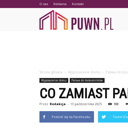
O nas
Reklama
Kontakt
PUWN.p
Strona główna
Wyposażenie domu
Paliwa do bi
Wyposażenie domu
Paliwa do biokominków
CO ZAMIAST PA
Przez
Redakcja
-
13 października 2025
188
Podziel się na Facebooku
Tweet (Ćw