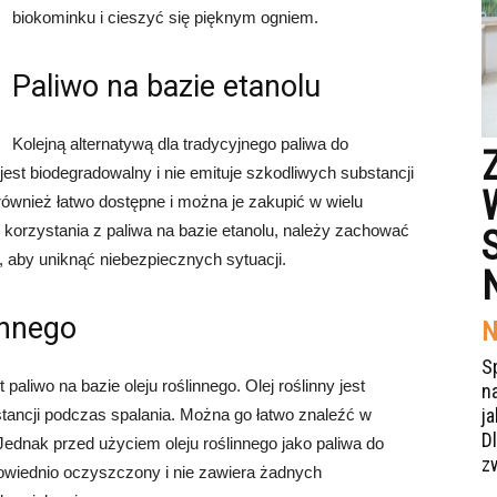
biokominku i cieszyć się pięknym ogniem.
Paliwo na bazie etanolu
Kolejną alternatywą dla tradycyjnego paliwa do
 jest biodegradowalny i nie emituje szkodliwych substancji
 również łatwo dostępne i można je zakupić w wielu
korzystania z paliwa na bazie etanolu, należy zachować
a, aby uniknąć niebezpiecznych sytuacji.
innego
N
S
 paliwo na bazie oleju roślinnego. Olej roślinny jest
n
j
stancji podczas spalania. Można go łatwo znaleźć w
Dl
Jednak przed użyciem oleju roślinnego jako paliwa do
z
powiednio oczyszczony i nie zawiera żadnych