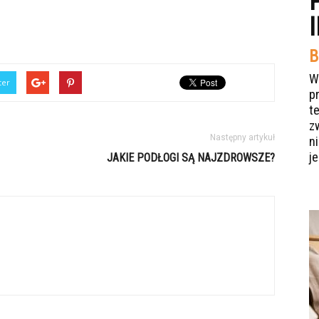
B
W
ter
p
t
z
Następny artykuł
n
je
JAKIE PODŁOGI SĄ NAJZDROWSZE?