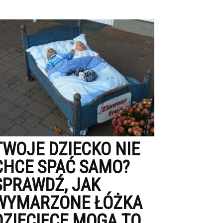
TWOJE DZIECKO NIE
CHCE SPAĆ SAMO?
SPRAWDŹ, JAK
WYMARZONE ŁÓŻKA
DZIECIĘCE MOGĄ TO