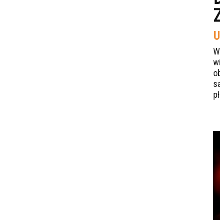
U
W
w
o
s
p