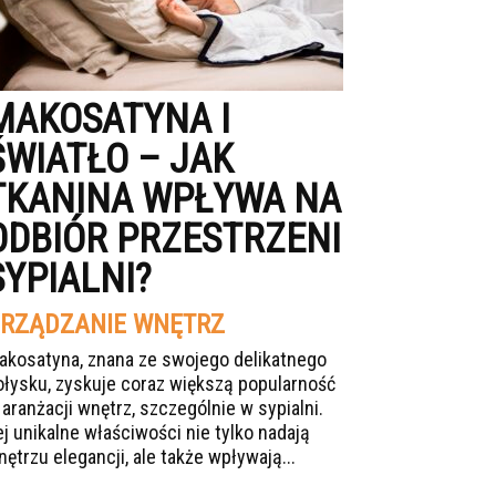
MAKOSATYNA I
ŚWIATŁO – JAK
TKANINA WPŁYWA NA
ODBIÓR PRZESTRZENI
SYPIALNI?
RZĄDZANIE WNĘTRZ
akosatyna, znana ze swojego delikatnego
ołysku, zyskuje coraz większą popularność
 aranżacji wnętrz, szczególnie w sypialni.
ej unikalne właściwości nie tylko nadają
nętrzu elegancji, ale także wpływają...