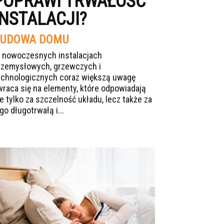
POPRAWI TRWAŁOŚĆ
INSTALACJI?
UDOWA DOMU
 nowoczesnych instalacjach
rzemysłowych, grzewczych i
echnologicznych coraz większą uwagę
wraca się na elementy, które odpowiadają
ie tylko za szczelność układu, lecz także za
go długotrwałą i...