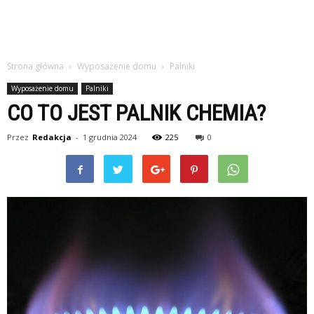
Strona główna
Wyposażenie domu
Palniki
Wyposażenie domu
Palniki
CO TO JEST PALNIK CHEMIA?
Przez
Redakcja
-
1 grudnia 2024
225
0