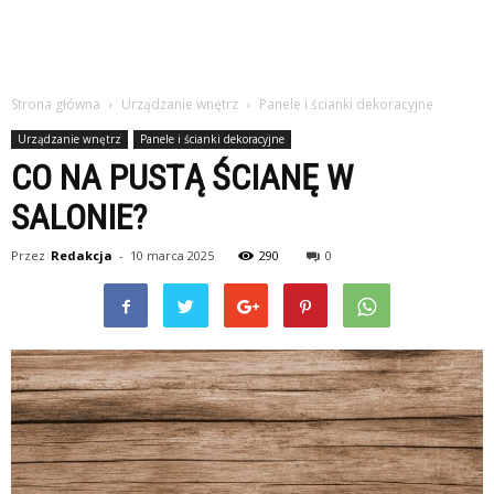
Strona główna
Urządzanie wnętrz
Panele i ścianki dekoracyjne
Urządzanie wnętrz
Panele i ścianki dekoracyjne
CO NA PUSTĄ ŚCIANĘ W
SALONIE?
Przez
Redakcja
-
10 marca 2025
290
0