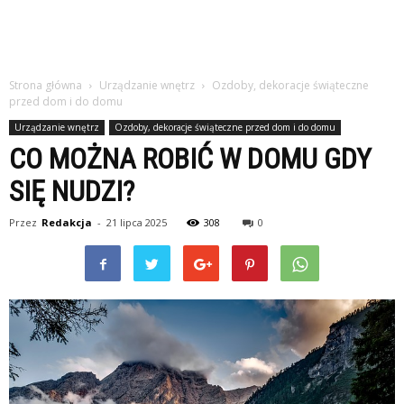
Strona główna
Urządzanie wnętrz
Ozdoby, dekoracje świąteczne
przed dom i do domu
Urządzanie wnętrz
Ozdoby, dekoracje świąteczne przed dom i do domu
CO MOŻNA ROBIĆ W DOMU GDY
SIĘ NUDZI?
Przez
Redakcja
-
21 lipca 2025
308
0