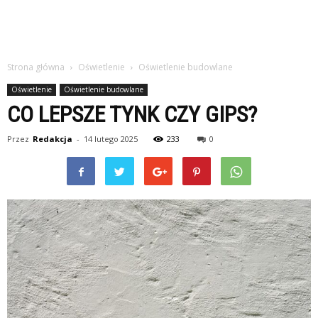
Strona główna
Oświetlenie
Oświetlenie budowlane
Oświetlenie
Oświetlenie budowlane
CO LEPSZE TYNK CZY GIPS?
Przez
Redakcja
-
14 lutego 2025
233
0