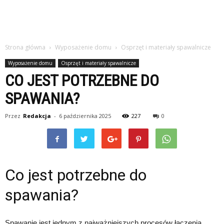
Strona główna
Wyposażenie domu
Osprzęt i materiały spawalnicze
Wyposażenie domu
Osprzęt i materiały spawalnicze
CO JEST POTRZEBNE DO
SPAWANIA?
Przez
Redakcja
-
6 października 2025
227
0
Co jest potrzebne do
spawania?
Spawanie jest jednym z najważniejszych procesów łączenia