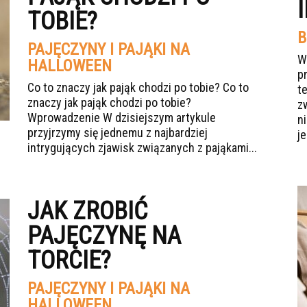
TOBIE?
B
PAJĘCZYNY I PAJĄKI NA
W
HALLOWEEN
p
Co to znaczy jak pająk chodzi po tobie? Co to
t
znaczy jak pająk chodzi po tobie?
z
Wprowadzenie W dzisiejszym artykule
n
przyjrzymy się jednemu z najbardziej
je
intrygujących zjawisk związanych z pająkami...
JAK ZROBIĆ
PAJĘCZYNĘ NA
TORCIE?
PAJĘCZYNY I PAJĄKI NA
HALLOWEEN