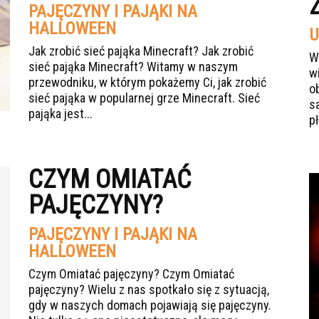
PAJĘCZYNY I PAJĄKI NA
HALLOWEEN
U
Jak zrobić sieć pająka Minecraft? Jak zrobić
W
sieć pająka Minecraft? Witamy w naszym
w
przewodniku, w którym pokażemy Ci, jak zrobić
o
sieć pająka w popularnej grze Minecraft. Sieć
s
pająka jest...
p
CZYM OMIATAĆ
PAJĘCZYNY?
PAJĘCZYNY I PAJĄKI NA
HALLOWEEN
Czym Omiatać pajęczyny? Czym Omiatać
pajęczyny? Wielu z nas spotkało się z sytuacją,
gdy w naszych domach pojawiają się pajęczyny.