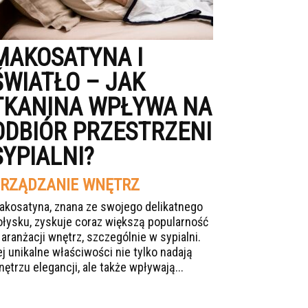
MAKOSATYNA I
ŚWIATŁO – JAK
TKANINA WPŁYWA NA
ODBIÓR PRZESTRZENI
SYPIALNI?
RZĄDZANIE WNĘTRZ
akosatyna, znana ze swojego delikatnego
ołysku, zyskuje coraz większą popularność
 aranżacji wnętrz, szczególnie w sypialni.
ej unikalne właściwości nie tylko nadają
nętrzu elegancji, ale także wpływają...