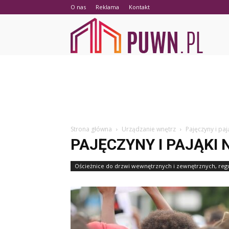
O nas
Reklama
Kontakt
PUWN.p
Strona główna
Urządzanie wnętrz
Pajęczyny i pa
PAJĘCZYNY I PAJĄKI
Ościeżnice do drzwi wewnętrznych i zewnętrznych, re
Ozdoby, dekoracje świąteczne przed dom i do domu