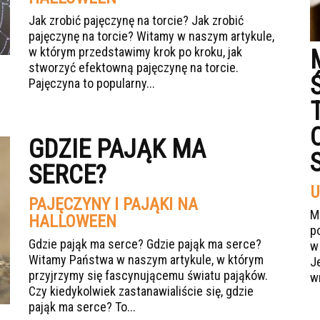
Jak zrobić pajęczynę na torcie? Jak zrobić
pajęczynę na torcie? Witamy w naszym artykule,
w którym przedstawimy krok po kroku, jak
stworzyć efektowną pajęczynę na torcie.
Pajęczyna to popularny...
GDZIE PAJĄK MA
SERCE?
U
PAJĘCZYNY I PAJĄKI NA
M
HALLOWEEN
p
Gdzie pająk ma serce? Gdzie pająk ma serce?
w
Witamy Państwa w naszym artykule, w którym
J
przyjrzymy się fascynującemu światu pająków.
w
Czy kiedykolwiek zastanawialiście się, gdzie
pająk ma serce? To...