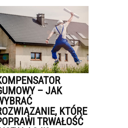
KOMPENSATOR
GUMOWY – JAK
WYBRAĆ
ROZWIĄZANIE, KTÓRE
POPRAWI TRWAŁOŚĆ