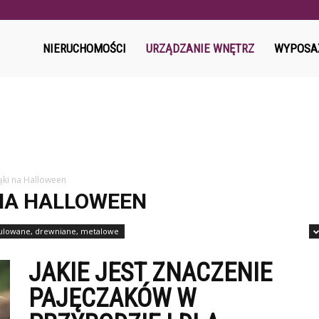
l
NIERUCHOMOŚCI
URZĄDZANIE WNĘTRZ
WYPOSA
jąki na Halloween
 NA HALLOWEEN
gulowane, drewniane, metalowe
JAKIE JEST ZNACZENIE
PAJĘCZAKÓW W