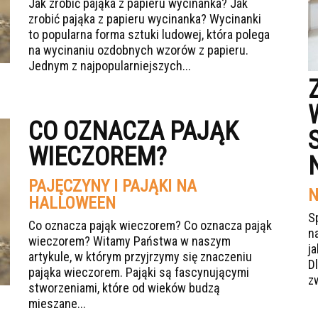
Jak zrobić pająka z papieru wycinanka? Jak
zrobić pająka z papieru wycinanka? Wycinanki
to popularna forma sztuki ludowej, która polega
na wycinaniu ozdobnych wzorów z papieru.
Jednym z najpopularniejszych...
CO OZNACZA PAJĄK
WIECZOREM?
PAJĘCZYNY I PAJĄKI NA
N
HALLOWEEN
S
Co oznacza pająk wieczorem? Co oznacza pająk
n
wieczorem? Witamy Państwa w naszym
j
artykule, w którym przyjrzymy się znaczeniu
Dl
pająka wieczorem. Pająki są fascynującymi
z
stworzeniami, które od wieków budzą
mieszane...