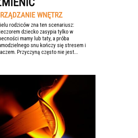
ZMIENIĆ
RZĄDZANIE WNĘTRZ
ielu rodziców zna ten scenariusz:
ieczorem dziecko zasypia tylko w
becności mamy lub taty, a próba
amodzielnego snu kończy się stresem i
łaczem. Przyczyną często nie jest...