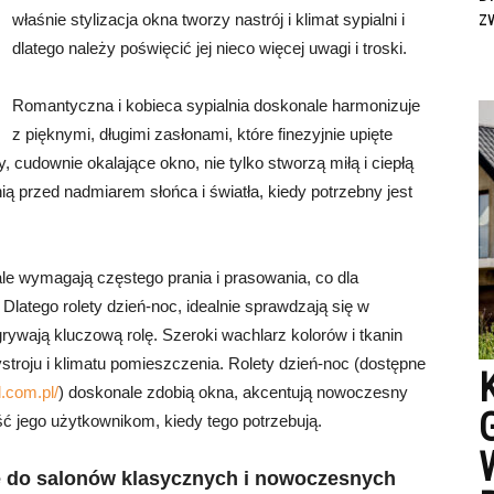
z
właśnie stylizacja okna tworzy nastrój i klimat sypialni i
dlatego należy poświęcić jej nieco więcej uwagi i troski.
Romantyczna i kobieca sypialnia doskonale harmonizuje
z pięknymi, długimi zasłonami, które finezyjnie upięte
y, cudownie okalające okno, nie tylko stworzą miłą i ciepłą
ią przed nadmiarem słońca i światła, kiedy potrzebny jest
le wymagają częstego prania i prasowania, co dla
Dlatego rolety dzień-noc, idealnie sprawdzają się w
grywają kluczową rolę. Szeroki wachlarz kolorów i tkanin
ystroju i klimatu pomieszczenia. Rolety dzień-noc (dostępne
l.com.pl/
) doskonale zdobią okna, akcentują nowoczesny
ć jego użytkownikom, kiedy tego potrzebują.
ne do salonów klasycznych i nowoczesnych