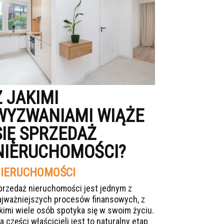
Z JAKIMI
WYZWANIAMI WIĄŻE
SIĘ SPRZEDAŻ
NIERUCHOMOŚCI?
IERUCHOMOŚCI
przedaż nieruchomości jest jednym z
ajważniejszych procesów finansowych, z
akimi wiele osób spotyka się w swoim życiu.
a części właścicieli jest to naturalny etap