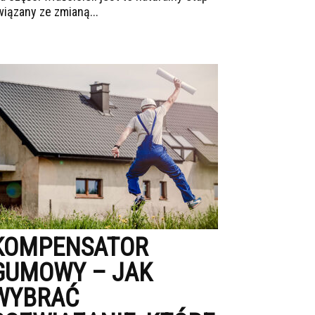
wiązany ze zmianą...
KOMPENSATOR
GUMOWY – JAK
WYBRAĆ