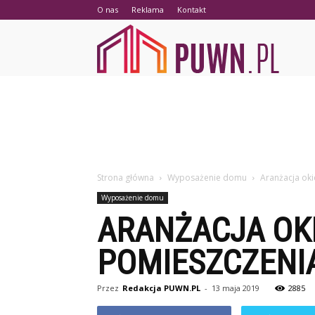
O nas
Reklama
Kontakt
PUWN.p
Strona główna
Wyposażenie domu
Aranżacja oki
Wyposażenie domu
ARANŻACJA OK
POMIESZCZENI
Przez
Redakcja PUWN.PL
-
13 maja 2019
2885