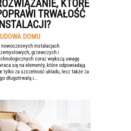
ROZWIĄZANIE, KTÓRE
POPRAWI TRWAŁOŚĆ
INSTALACJI?
UDOWA DOMU
 nowoczesnych instalacjach
rzemysłowych, grzewczych i
echnologicznych coraz większą uwagę
wraca się na elementy, które odpowiadają
ie tylko za szczelność układu, lecz także za
go długotrwałą i...