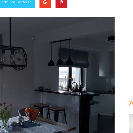
ierkaj) na Twitterze
Z