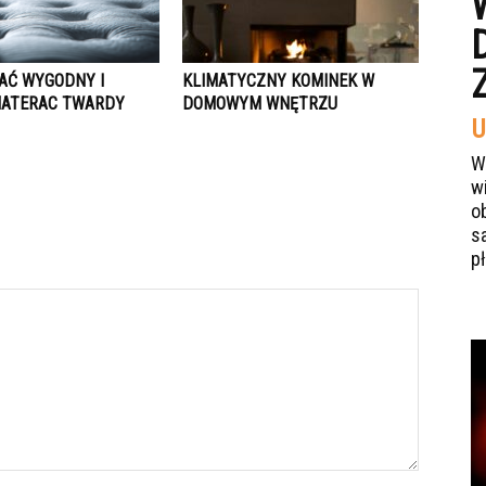
AĆ WYGODNY I
KLIMATYCZNY KOMINEK W
ATERAC TWARDY
DOMOWYM WNĘTRZU
U
W
w
o
s
p