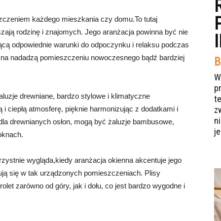
szczeniem każdego mieszkania czy domu.To tutaj
ają rodzinę i znajomych. Jego aranżacja powinna być nie
jącą odpowiednie warunki do odpoczynku i relaksu podczas
okna nadadzą pomieszczeniu nowoczesnego bądź bardziej
B
W
p
aluzje drewniane, bardzo stylowe i klimatyczne
t
i ciepłą atmosferę, pięknie harmonizując z dodatkami i
z
n
dla drewnianych osłon, mogą być żaluzje bambusowe,
je
oknach.
zystnie wygląda,kiedy aranżacja okienna akcentuje jego
dują się w tak urządzonych pomieszczeniach. Plisy
rolet zarówno od góry, jak i dołu, co jest bardzo wygodne i