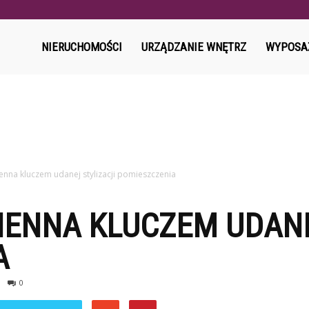
l
NIERUCHOMOŚCI
URZĄDZANIE WNĘTRZ
WYPOSA
enna kluczem udanej stylizacji pomieszczenia
IENNA KLUCZEM UDANE
A
0