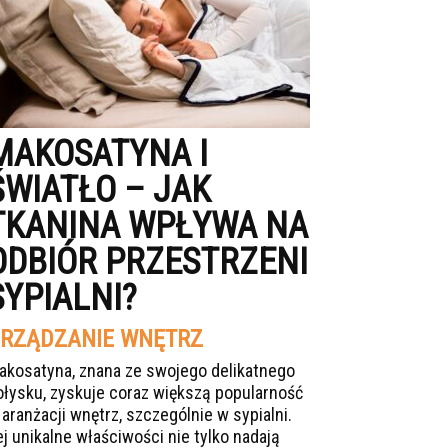
MAKOSATYNA I
ŚWIATŁO – JAK
TKANINA WPŁYWA NA
ODBIÓR PRZESTRZENI
SYPIALNI?
RZĄDZANIE WNĘTRZ
akosatyna, znana ze swojego delikatnego
ołysku, zyskuje coraz większą popularność
 aranżacji wnętrz, szczególnie w sypialni.
ej unikalne właściwości nie tylko nadają