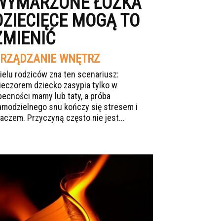
WYMARZONE ŁÓŻKA
DZIECIĘCE MOGĄ TO
ZMIENIĆ
RZĄDZANIE WNĘTRZ
ielu rodziców zna ten scenariusz:
ieczorem dziecko zasypia tylko w
becności mamy lub taty, a próba
amodzielnego snu kończy się stresem i
łaczem. Przyczyną często nie jest...