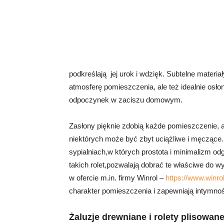
podkreślają jej urok i wdzięk. Subtelne materiał
atmosferę pomieszczenia, ale też idealnie osłon
odpoczynek w zaciszu domowym.
Zasłony pięknie zdobią każde pomieszczenie, a
niektórych może być zbyt uciążliwe i męczące. 
sypialniach,w których prostota i minimalizm od
takich rolet,pozwalają dobrać te właściwe do w
w ofercie m.in. firmy Winrol –
https://www.winro
charakter pomieszczenia i zapewniają intymnoś
Żaluzje drewniane i rolety plisowa